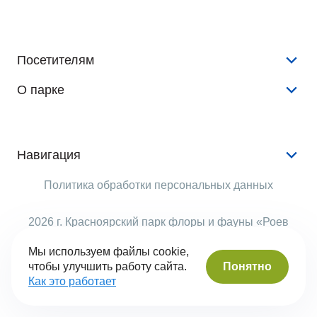
Посетителям
О парке
Конкурсы и розыгрыши
Новости
История
Аудиогид
Документы
Навигация
Животные
Аренда
Услуги
Политика обработки персональных данных
Растения
Опекуны
Животные
Виртуальный тур
Рекламодателям
2026 г. Красноярский парк флоры и фауны «Роев
События
ручей»
Правила поведения
Структура парка
Мы используем файлы cookie,
Помочь
Понятно
чтобы улучшить работу сайта.
Часы работы
Вопрос-ответ
Сделано в Сyber-Nevod
Как это работает
Контакты
Безбарьерная среда
Оценка качества услуг