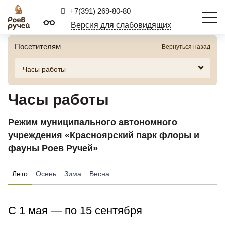
+7(391) 269-80-80
Версия для слабовидящих
Посетителям
Вернуться назад
Часы работы
Режим муниципального автономного
учреждения «Красноярский парк флоры и
фауны Роев Ручей»
Лето
Осень
Зима
Весна
С 1 мая — по 15 сентября
Время работы
9:00 — 17:00
Будние дни
Время работы кассы
9:00 — 19:00
Время работы
9:00 — 17:00
Будние дни
кассы
кассы