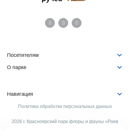
Посетителям
О парке
Конкурсы и розыгрыши
Новости
История
Аудиогид
Документы
Навигация
Животные
Аренда
Услуги
Политика обработки персональных данных
Растения
Опекуны
Животные
Виртуальный тур
Рекламодателям
2026 г. Красноярский парк флоры и фауны «Роев
События
ручей»