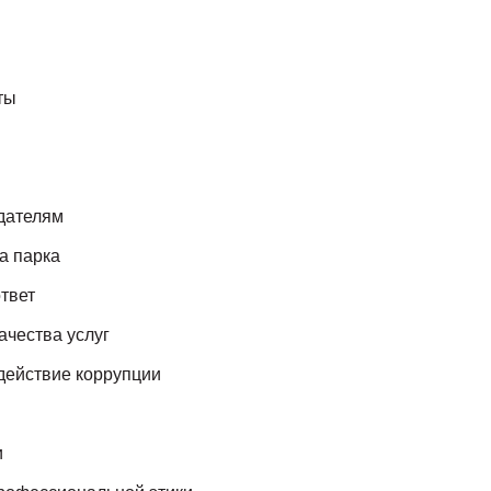
ты
дателям
а парка
твет
ачества услуг
действие коррупции
и