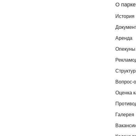
О парке
История
Докумен
Аренда
Опекуны
Рекламо
Структур
Вопрос-о
Оценка к
Противо
Галерея
Ваканси