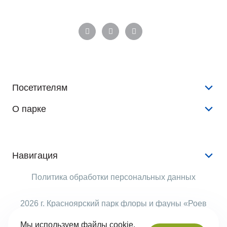
Посетителям
О парке
Конкурсы и розыгрыши
Новости
История
Аудиогид
Документы
Навигация
Животные
Аренда
Услуги
Политика обработки персональных данных
Растения
Опекуны
Животные
Виртуальный тур
Рекламодателям
2026 г. Красноярский парк флоры и фауны «Роев
События
ручей»
Правила поведения
Структура парка
Мы используем файлы cookie,