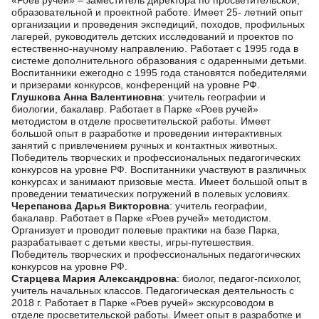
«Роев ручей» – заместитель директора по просветительской,
образовательной и проектной работе. Имеет 25- летний опыт
организации и проведения экспедиций, походов, профильных
лагерей, руководитель детских исследований и проектов по
естественно-научному направлению. Работает с 1995 года в
системе дополнительного образования с одаренными детьми.
Воспитанники ежегодно с 1995 года становятся победителями
и призерами конкурсов, конференций на уровне РФ.
Глушкова Анна Валентиновна
: учитель географии и
биологии, бакалавр. Работает в Парке «Роев ручей»
методистом в отделе просветительской работы. Имеет
большой опыт в разработке и проведении интерактивных
занятий с привлечением ручных и контактных животных.
Победитель творческих и профессиональных педагогических
конкурсов на уровне РФ. Воспитанники участвуют в различных
конкурсах и занимают призовые места. Имеет большой опыт в
проведении тематических погружений в полевых условиях.
Черепанова Дарья Викторовна
: учитель географии,
бакалавр. Работает в Парке «Роев ручей» методистом.
Организует и проводит полевые практики на базе Парка,
разрабатывает с детьми квесты, игры-путешествия.
Победитель творческих и профессиональных педагогических
конкурсов на уровне РФ.
Старцева Мария Александровна
: биолог, педагог-психолог,
учитель начальных классов. Педагогическая деятельность с
2018 г. Работает в Парке «Роев ручей» экскурсоводом в
отделе просветительской работы. Имеет опыт в разработке и