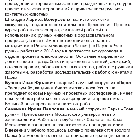
проведении интерактивных занятий, праздничных и культурно-
просветительских мероприятий с привлечением ручных и
контактных животных.
Шнайдер Лариса Валерьевна
: магистр биологии,
экскурсовод, педагог дополнительного образования. Прошла
курсы работника зоопарка, с итоговой работой по
использованию ручных животных в образовательном
процессе (Латвия). Имеет пятилетний опыт работы
методистом в Рижском зоопарке (Латвия), в Парке «Роев
ручей» работает с 2018 года в должности экскурсовода в
отделе просветительской работы. Основные направления
деятельности – разработка и проведение занятий, экскурсий,
полевых практик, образовательных квестов, работа с ручными
животными, разработка исследовательских работ с юннатами
Парка.
Буянов Иван Юрьевич
: старший научный сотрудник «Парка
«Роев ручей», кандидат биологических наук. Успешно
преподает основы научных и проектных исследований, имеет
опыт учебной работы с детьми средней и старшей школы.
Большой опыт проведения полевых работ.
Семенова Ирина Павловна
: научный сотрудник Парка «Роев
ручей». Преподаватель Московского университета по
зоопсихологии. Работала в клубе юных биологов на базе
Московского зоопарка по зоопсихологии преподавателем.
В ведении учебного процесса активно привлекаются зоологи
Парка (не менее 5 человек), ветеринарные врачи (не менее