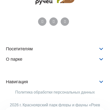
Посетителям
О парке
Конкурсы и розыгрыши
Новости
История
Аудиогид
Документы
Навигация
Животные
Аренда
Услуги
Политика обработки персональных данных
Растения
Опекуны
Животные
Виртуальный тур
Рекламодателям
2026 г. Красноярский парк флоры и фауны «Роев
События