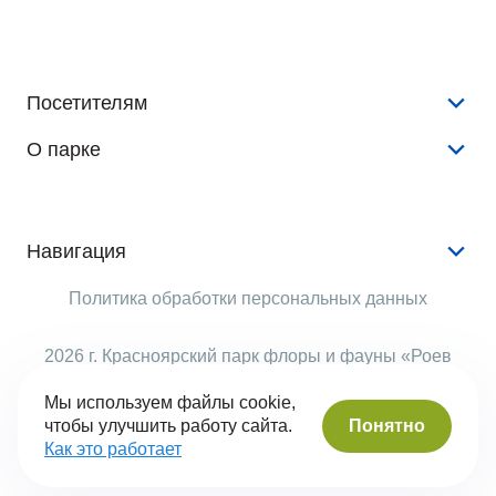
Посетителям
О парке
Конкурсы и розыгрыши
Новости
История
Аудиогид
Документы
Навигация
Животные
Аренда
Услуги
Политика обработки персональных данных
Растения
Опекуны
Животные
Виртуальный тур
Рекламодателям
2026 г. Красноярский парк флоры и фауны «Роев
События
ручей»
Правила поведения
Структура парка
Мы используем файлы cookie,
Помочь
Понятно
чтобы улучшить работу сайта.
Часы работы
Вопрос-ответ
Сделано в Сyber-Nevod
Как это работает
Контакты
Безбарьерная среда
Оценка качества услуг