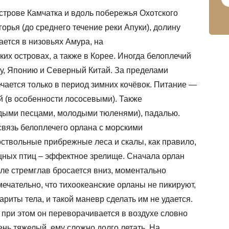
строве Камчатка и вдоль побережья Охотского
орья (до среднего течение реки Апуки), долину
ается в низовьях Амура, на
их островах, а также в Корее. Иногда белоплечий
у, Японию и Северный Китай. За пределами
чается только в период зимних кочёвок. Питание —
 (в особенности лососевыми). Также
дыми песцами, молодыми тюленями), падалью.
связь белоплечего орлана с морскими
оствольные прибрежные леса и скалы, как правило,
ищных птиц – эффектное зрелище. Сначала орлан
сле стремглав бросается вниз, моментально
имечательно, что тихоокеанские орланы не пикируют,
риты тела, и такой маневр сделать им не удается.
 при этом он переворачивается в воздухе словно
ень тяжелый, ему сложно долго летать. На