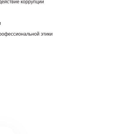
действие коррупции
и
рофессиональной этики