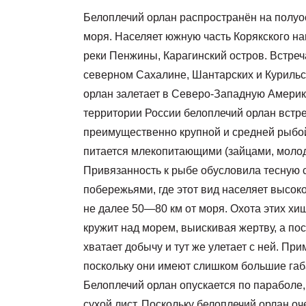
Белоплечий орлан распространён на полуо
моря. Населяет южную часть Корякского наг
реки Пенжины, Карагинский остров. Встреч
северном Сахалине, Шантарских и Курильск
орлан залетает в Северо-Западную Америк
территории России белоплечий орлан встре
преимущественно крупной и средней рыбой
питается млекопитающими (зайцами, моло
Привязанность к рыбе обусловила тесную 
побережьями, где этот вид населяет высок
не далее 50—80 км от моря. Охота этих х
кружит над морем, выискивая жертву, а по
хватает добычу и тут же улетает с ней. Пр
поскольку они имеют слишком большие габа
Белоплечий орлан опускается по параболе,
сухой лист. Поскольку белоплечий орлан оч