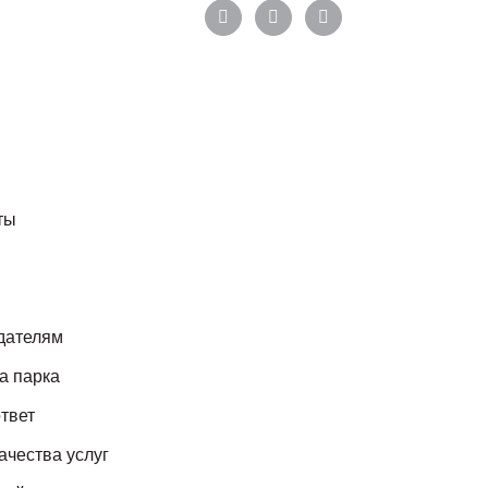
ты
дателям
а парка
твет
ачества услуг