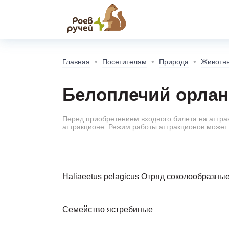
Главная
Посетителям
Природа
Животн
Белоплечий орлан
Перед приобретением входного билета на аттра
аттракционе. Режим работы аттракционов может 
Haliaeetus pelagicus Отряд соколообразны
Семейство ястребиные