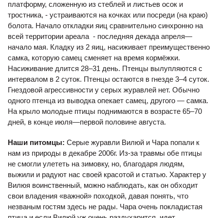
платформу, сложенную из стеблей и листьев осок и
тростника, - устраиваются на кочках или посреди (на краю)
болота. Начало откладки яиц сравнительно синхронно на
всей территории ареала - последняя декада апреля—
начало мая. Кладку из 2 яиц, насиживает преимущественно
самка, которую самец сменяет на время кормёжки.
Насиживание длится 28–31 день. Птенцы вылупляются с
интервалом в 2 суток. Птенцы остаются в гнезде 3–4 суток.
Гнездовой агрессивности у серых журавлей нет. Обычно
одного птенца из выводка опекает самец, другого — самка.
На крыло молодые птицы поднимаются в возрасте 65–70
дней, в конце июля—первой половине августа.
Наши питомцы:
Серые журавли Вилюй и Чара попали к
нам из природы в декабре 2006г. Из-за травмы обе птицы
не смогли улететь на зимовку, но, благодаря людям,
выжили и радуют нас своей красотой и статью. Характер у
Вилюя воинственный, можно наблюдать, как он обходит
свои владения «важной» походкой, давая понять, что
незваным гостям здесь не рады. Чара очень покладистая
птица и если Вилюй уж очень раздухарится, идет