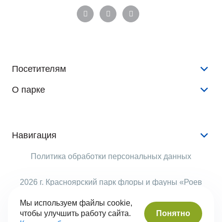
Посетителям
О парке
Конкурсы и розыгрыши
Новости
История
Аудиогид
Документы
Навигация
Животные
Аренда
Услуги
Политика обработки персональных данных
Растения
Опекуны
Животные
Виртуальный тур
Рекламодателям
2026 г. Красноярский парк флоры и фауны «Роев
События
ручей»
Правила поведения
Структура парка
Мы используем файлы cookie,
Помочь
Понятно
чтобы улучшить работу сайта.
Часы работы
Вопрос-ответ
Сделано в Сyber-Nevod