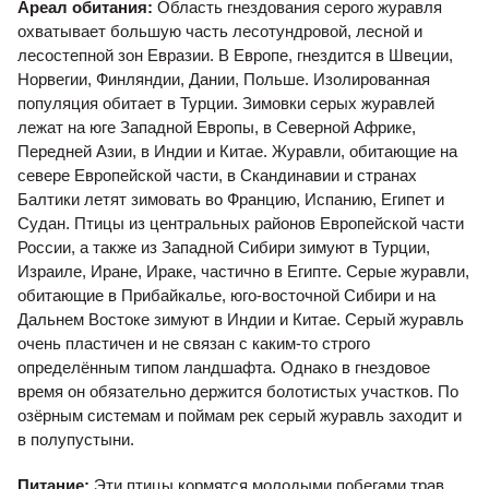
Ареал обитания:
Область гнездования серого журавля
охватывает большую часть лесотундровой, лесной и
лесостепной зон Евразии. В Европе, гнездится в Швеции,
Норвегии, Финляндии, Дании, Польше. Изолированная
популяция обитает в Турции. Зимовки серых журавлей
лежат на юге Западной Европы, в Северной Африке,
Передней Азии, в Индии и Китае. Журавли, обитающие на
севере Европейской части, в Скандинавии и странах
Балтики летят зимовать во Францию, Испанию, Египет и
Судан. Птицы из центральных районов Европейской части
России, а также из Западной Сибири зимуют в Турции,
Израиле, Иране, Ираке, частично в Египте. Серые журавли,
обитающие в Прибайкалье, юго-восточной Сибири и на
Дальнем Востоке зимуют в Индии и Китае. Серый журавль
очень пластичен и не связан с каким-то строго
определённым типом ландшафта. Однако в гнездовое
время он обязательно держится болотистых участков. По
озёрным системам и поймам рек серый журавль заходит и
в полупустыни.
Питание:
Эти птицы кормятся молодыми побегами трав,