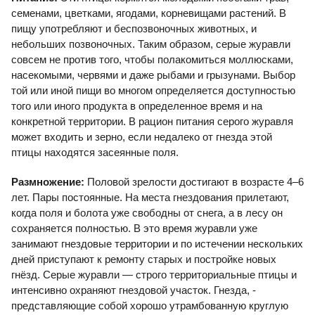
семенами, цветками, ягодами, корневищами растений. В
пищу употребляют и беспозвоночных животных, и
небольших позвоночных. Таким образом, серые журавли
совсем не против того, чтобы полакомиться моллюсками,
насекомыми, червями и даже рыбами и грызунами. Выбор
той или иной пищи во многом определяется доступностью
того или иного продукта в определенное время и на
конкретной территории. В рацион питания серого журавля
может входить и зерно, если недалеко от гнезда этой
птицы находятся засеянные поля.
Размножение:
Половой зрелости достигают в возрасте 4–6
лет. Пары постоянные. На места гнездования прилетают,
когда поля и болота уже свободны от снега, а в лесу он
сохраняется полностью. В это время журавли уже
занимают гнездовые территории и по истечении нескольких
дней приступают к ремонту старых и постройке новых
гнёзд. Серые журавли — строго территориальные птицы и
интенсивно охраняют гнездовой участок. Гнезда, -
представляющие собой хорошо утрамбованную круглую