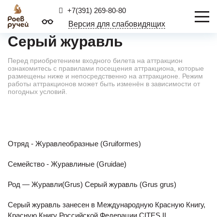
+7(391) 269-80-80
Версия для слабовидящих
Серый журавль
Перед приобретением входного билета на аттракцион
ознакомитесь с правилами посещения аттракциона, которые
размещены ниже и непосредственно на аттракционе. Режим
работы аттракционов может быть изменён в зависимости от
погодных условий.
Отряд - Журавлеобразные (Gruiformes)
Семейство - Журавлиные (Gruidae)
Род — Журавли(Grus) Серый журавль (Grus grus)
Серый журавль занесен в Международную Красную Книгу,
Красную Книгу Российской Федерации,CITES II