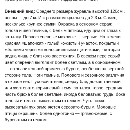
Внешний вид:
Среднего размера журавль высотой 120см.,
весом — до 7 кг. И с размахом крыльев до 2,3 м. Самец
несколько крупнее самки. Окраска в основном серая;
голова и шея темные, с белым пятном, идущим от глаза к
затылку. Первостепенные маховые — черные. На темени
красная «шапочка» - голый кожистый участок, покрытый
жёсткими чёрными волосовидными щетинками, - которая
видна лишь с близкого расстояния. В свежем пере серый
цвет оперения выглядит более светлым, а в обношенном
— со значительной примесью бурого, особенно на верхней
стороне тела. Ноги темные. Полового и сезонного различия
в окрасе нет. Пуховой птенец сверху бледно-каштановый
или желтовато-коричневый; темя, затылок, горло, средняя
часть брюха более светлые, иногда беловатые; грудь, бока
головы и тела с рыжеватым оттенком. Чуть позже
рыжеватый пух заменяется серовато-бурым. Молодые
птицы окрашены более однотонно — грязно-серые, с
буроватым оттенком.